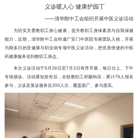
义诊暖人心 健康护园丁
——
清华附中工会组织开展中医义诊活动
为切实关爱教职工身心健康，提升教职工身体素质与自我保健
能力，近期，清华附中工会特邀广安门中医院专家团队入校，开展
为期多日的亚健康与职业病专项中医义诊活动，把优质便捷的中医
药健康服务送到教职工身边。
本次义诊活动于
6
月
29
日至
7
月
3
日有序开展，每日分上、下午
专场接诊。活动通知发布后，全校教职工积极响应，累计
79
人报名
参与，义诊及复诊服务近
200
人次，覆盖面广、参与度高。